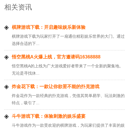
相关资讯
棋牌游戏下载：开启趣味娱乐新体验
棋牌游戏下载为玩家打开了一扇通往精彩娱乐世界的大门。通过
选择合适的下...
悟空黑桃A火爆上线，官方邀请码16368888
悟空黑桃A的上线为广大游戏爱好者带来了一个全新的聚集地。
无论是寻找休...
炸金花下载：一款让你欲罢不能的扑克游戏
炸金花作为一款经典的扑克游戏，凭借其简单易学、玩法刺激的
特点，吸引了...
斗牛游戏下载：体验刺激的娱乐盛宴
斗牛游戏作为一款受欢迎的棋牌游戏，为玩家们提供了丰富的娱