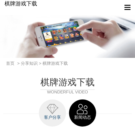
棋牌游戏下载
首页
> 分享知识 > 棋牌游戏下载
棋牌游戏下载
WONDERFUL VIDEO
客户分享
新闻动态