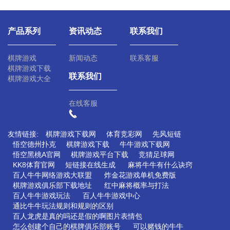
产品系列
资讯动态
联系我们
棋牌游戏
新闻动态
联系客服
棋牌游戏下载
联系我们
棋牌游戏大全
在线客服
友情链接:
棋牌游戏下载网
体育竞彩网
先风短链
悟空德州扑克
棋牌游戏下载
牛牛游戏下载网
悟空黑桃A官网
棋牌游戏平台下载
竞猜足球网
KK8体育官网
短链接在线生成
麻将牛牛有什么诀窍
百人牛牛网络游戏大联盟
炸金花游戏单机免费版
棋牌游戏俱乐部下载地址
红中麻将概率与打法
百人牛牛游戏玩法
百人牛牛游戏中心
通比牛牛玩法规则和规则的区别
百人龙虎是真的吗还是假的啊图片表情包
怎么创建个自己的棋牌俱乐部账号
可以赌钱的牛牛